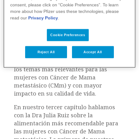
Video
consent, please click on “Cookie Preferences”. To learn
more about how Pfizer uses these technologies, please
read our
Privacy Policy
.
Cookie Preferences
La serie de podcast ‘Mas vida para tu
vida’ es una serie de entrevistas a
Reject All
Accept All
distintos profesionales para hablar de
los temas más relevantes para las
mujeres con Cáncer de Mama
metastásico (CMm) y con mayor
impacto en su calidad de vida.
En nuestro tercer capítulo hablamos
con la
Dra Julia Ruiz sobre la
alimentación más recomendable para
las mujeres con Cáncer de Mama