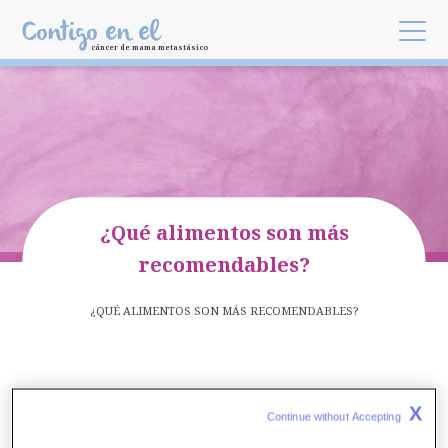
Skip to main content
Contigo en el
cáncer de mama metastásico
¿Qué alimentos son más
recomendables?
¿QUÉ ALIMENTOS SON MÁS RECOMENDABLES?
BREADCRUMB
X
Continue without Accepting 
¿QUÉ ALIMENTOS SON MÁS