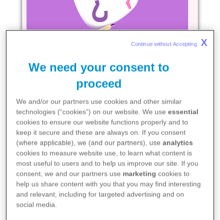
X
Continue without Accepting 
We need your consent to
Diagnóstico
proceed
Es un impacto muy duro y cada
We and/or our partners use cookies and other similar
mujer necesita un tiempo distinto
technologies (“cookies”) on our website. We use
essential
para afrontarlo.
cookies to ensure our website functions properly and to
keep it secure and these are always on. If you consent
Ver tarjetas
(where applicable), we (and our partners), use
analytics
cookies to measure website use, to learn what content is
most useful to users and to help us improve our site. If you
consent, we and our partners use
marketing
cookies to
help us share content with you that you may find interesting
and relevant, including for targeted advertising and on
social media.