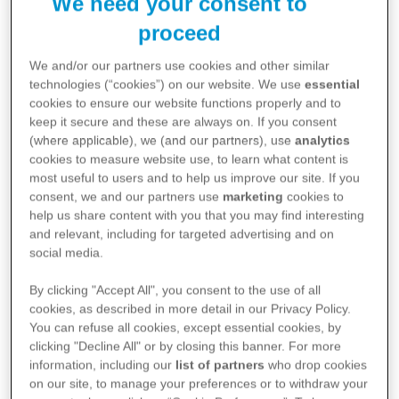
We need your consent to
proceed
We and/or our partners use cookies and other similar
technologies (“cookies”) on our website. We use
essential
cookies to ensure our website functions properly and to
keep it secure and these are always on. If you consent
(where applicable), we (and our partners), use
analytics
cookies to measure website use, to learn what content is
Infografía: Mutación BRCA
most useful to users and to help us improve our site. If you
consent, we and our partners use
marketing
cookies to
En esta infografía encontrarás
help us share content with you that you may find interesting
información sobre qué son las
and relevant, including for targeted advertising and on
mutaciones genéticas y qué tipos de
social media.
mutaciones genéticas existen.
By clicking "Accept All", you consent to the use of all
Ver más
cookies, as described in more detail in our Privacy Policy.
You can refuse all cookies, except essential cookies, by
clicking "Decline All" or by closing this banner. For more
information, including our
list of partners
who drop cookies
on our site, to manage your preferences or to withdraw your